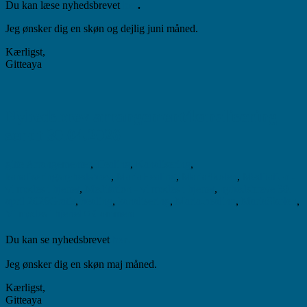
Du kan læse nyhedsbrevet
her
.
Jeg ønsker dig en skøn og dejlig juni måned.
Kærligst,
Gitteaya
Nyhedsbrev arrangement/kanalisering
sendt 30.04.2026
gitte
Arrangementer
,
Healing
,
Kanalisering
,
kanaliseringsnyhedsbrev
,
MariaHealing
,
MariaSkolen
,
Meditation -
vi mødes i hjertet
,
Meditation - vi mødes i hjertet
,
nyhedsbreve
30.
april 2026
Gratis
,
healing
,
kanalisering
,
Maria-healing
,
MariaSkolen
,
Vi mødes i hjertet
0 Comment
Du kan se nyhedsbrevet
her.
Jeg ønsker dig en skøn maj måned.
Kærligst,
Gitteaya