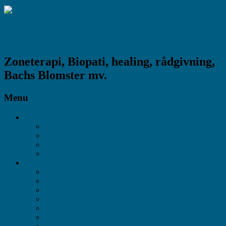
Den Gyldne Zone
Zoneterapi, Biopati, healing, rådgivning,
Bachs Blomster mv.
Menu
Kontakt
Kontakt/åbningstider
Profil
Behandlernetværket
I er velkomne
Arrangementer
Arrangement-kalender
Kanaliseringaftener
Gratis arrangementer
Kryon-Lys-Meditation
MariaSkolen
Tema aftener