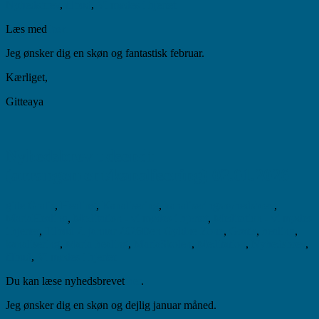
Nyhedsbrev
,
tilbud
,
Vi mødes i hjertet
Læs med
her.
Jeg ønsker dig en skøn og fantastisk februar.
Kærliget,
Gitteaya
Nyhedsbrev udsendt
(arrangement/kanalisering) 02.01.2026
gitte
Gratis
,
Healing
,
Kanalisering
,
kanaliseringsnyhedsbrev
,
MariaHealing
,
Meditation - vi mødes i hjertet
,
Meditation - vi mødes
i hjertet
,
Tilbud
2. januar 2026
Den Gyldne Zone
,
Gratis
,
healing
,
kanalisering
,
Maria-healing
,
MariaSkolen
,
Meditation
,
Nyhedsbrev
,
tilbud
,
Vi mødes i hjertet
Du kan læse nyhedsbrevet
her
.
Jeg ønsker dig en skøn og dejlig januar måned.