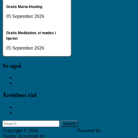
Gratis Maria-Healing
05 September 2026
Gratis Meditation, vi mødes i
hjertet
05 September 2026
Se også
MariaSkolen
Behandlernetværket
Årstidens råd
Vinter
Hele året
Copyright © 2026
Den Gyldne Zone
. Powered by
WordPress
.
Theme: Accelerate by
ThemeGrill
.