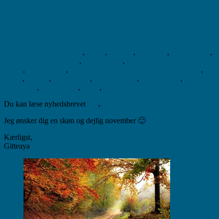
Nyhedsbrev (arrangement/kanalisering)
udsendt 31.10.2025
gitte
Generelt nuhedsbrev
,
Gratis
,
Healing
,
Juletilbud
,
Kanalisering
,
kanaliseringsnyhedsbrev
,
MariaSkolen
,
Meditation - vi mødes i
hjertet
,
nyhedsbreve
,
Tilbud
31. oktober 2025
Den Gyldne Zone
,
Gratis
,
healing
,
kanalisering
,
Maria-healing
,
MariaSkolen
,
Meditation
,
Nyhedsbrev
,
tilbud
,
Vi mødes i hjertet
0 Comment
Du kan læse nyhedsbrevet
her
.
Jeg ønsker dig en skøn og dejlig november 🙂
Kærligst,
Gitteaya