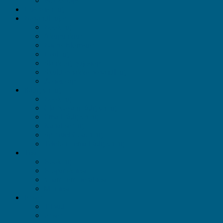
Workshops
Husrensning
Behandlinger
Booking
Akupunktur
Bachs Blomster
Healing
Slank og rygestop
Skulder/nakke behandling
Zoneterapi
Rådgivning
Booking
Clairvoyant rådgivning
Email rådgivning
Kanalisering
Spirituel Coaching
Telefon / emailrådgivning
Test
Booking
Biopatisk test
Vitamin/mineral test
Minitest
Priser
Tilbud
Priser