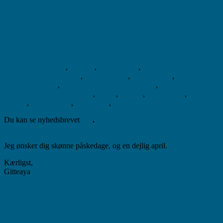
Nyhedsbrev arrangement/kanalisering
sendt 03.04.02026
gitte
Arrangementer
,
Healing
,
Kanalisering
,
kanaliseringsnyhedsbrev
,
MariaHealing
,
MariaSkolen
,
Meditation -
vi mødes i hjertet
,
Meditation - vi mødes i hjertet
,
nyhedsbreve
3.
april 2026
Den Gyldne Zone
,
Gratis
,
healing
,
kanalisering
,
Maria-
healing
,
MariaSkolen
,
Meditation
,
Vi mødes i hjertet
Du kan se nyhedsbrevet
her
.
Jeg ønsker dig skønne påskedage, og en dejlig april.
Kærligst,
Gitteaya
Nyhedsbrev udsendt