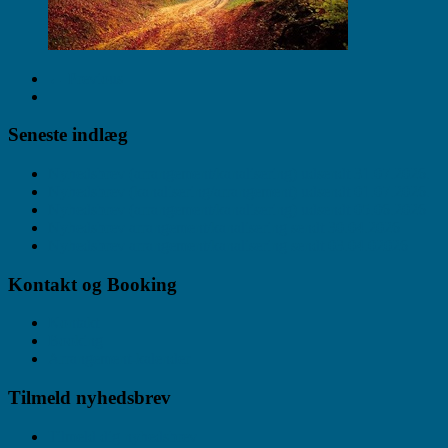
← Previous
Seneste indlæg
Nyhedsbrev (arrangement/kanalisering) udsendt 31.07.2026.
Nyhedsbrev (kanalisering/arrangement) udsendt 01.07.2026.
Nyhedsbrev (arrangement/kanalisering) udsendt 05.06.2026
Nyhedsbrev arrangement/kanalisering sendt 30.04.2026
Nyhedsbrev arrangement/kanalisering sendt 03.04.02026
Kontakt og Booking
Kontakt
Booking
Arrangement-kalender
Tilmeld nyhedsbrev
Tilmeld dig nyhedsbrev