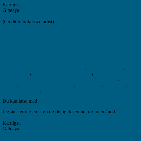
Kærligst,
Gitteaya
(Credit to unknown artist)
Nyhedsbrev (arrangement/kanalisering)
udsendt 05.12.2025
gitte
Arrangementer
,
Generelt nuhedsbrev
,
Ikke kategoriseret
,
MariaHealing
,
Meditation - vi mødes i hjertet
,
Meditation - vi mødes
i hjertet
,
nyhedsbreve
5. december 2025
Den Gyldne Zone
,
Gratis
,
healing
,
kanalisering
,
Maria-healing
,
MariaSkolen
,
Meditation
,
Nyhedsbrev
,
tilbud
,
Vi mødes i hjertet
Du kan læse med
her.
Jeg ønsker dig en skøn og dejlig december og julemåned.
Kærligst,
Gitteaya