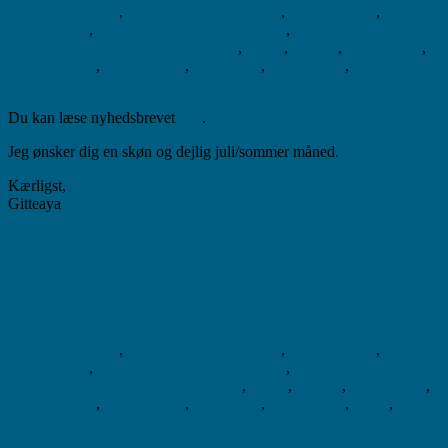
gitte
Kanalisering
,
kanaliseringsnyhedsbrev
,
MariaHealing
,
MariaSkolen
,
Meditation - vi mødes i hjertet
,
Meditation - vi mødes i
hjertet
1. juli 2026
Den Gyldne Zone
,
Gratis
,
healing
,
kanalisering
,
Maria-healing
,
MariaSkolen
,
Meditation
,
Nyhedsbrev
,
Vi mødes i
hjertet
Du kan læse nyhedsbrevet
her
.
Jeg ønsker dig en skøn og dejlig juli/sommer måned.
Kærligst,
Gitteaya
Nyhedsbrev (arrangement/kanalisering)
udsendt 05.06.2026
gitte
Kanalisering
,
kanaliseringsnyhedsbrev
,
MariaHealing
,
MariaSkolen
,
Meditation - vi mødes i hjertet
,
Meditation - vi mødes i
hjertet
5. juni 2026
Den Gyldne Zone
,
Gratis
,
healing
,
kanalisering
,
Maria-healing
,
MariaSkolen
,
Meditation
,
Nyhedsbrev
,
tilbud
,
Vi
mødes i hjertet