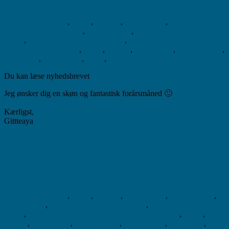
(arrangment/kanalisering) 05.03.2026
gitte
Arrangementer
,
Gratis
,
Healing
,
Kanalisering
,
kanaliseringsnyhedsbrev
,
MariaHealing
,
Meditation - vi mødes i
hjertet
,
Meditation - vi mødes i hjertet
,
nyhedsbreve
5. marts
2026
Den Gyldne Zone
,
Gratis
,
healing
,
kanalisering
,
Maria-healing
,
Meditation
,
Nyhedsbrev
,
tilbud
,
Vi mødes i hjertet
Du kan læse nyhedsbrevet
her.
Jeg ønsker dig en skøn og fantastisk forårsmåned 🙂
Kærligst,
Gittteaya
Nyhedsbrev udsendt 06.02.2026
(arrangement/kanalisering)
gitte
Arrangementer
,
Gratis
,
Healing
,
Kanalisering
,
MariaHealing
,
MariaSkolen
,
Meditation - vi mødes i hjertet
,
Meditation - vi mødes i
hjertet
,
nyhedsbreve
6. februar 2026
Den Gyldne Zone
,
Gratis
,
healing
,
kanalisering
,
Maria-healing
,
MariaSkolen
,
Meditation
,