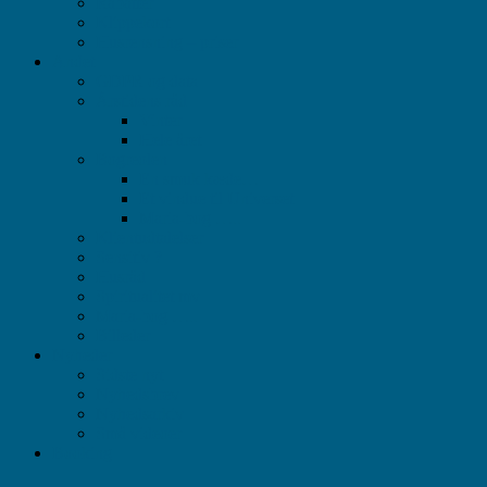
Rabatter
Klippekort
Husrensning – priser
Andet
GDPR og data
Årstidens råd
Vinter
Hele året
Bogreolen
En smuk kæde…
Et vindue til Universet
Maria-bog …..
Klientudtalelser
Sensitiv ?
Husråd
Spiritualitet mv
Maria-bog …..
Billeder
Nyheder
Sidste nyt
Nyhedsbrev
Nyhedsarkiv
Små videoer
Booking