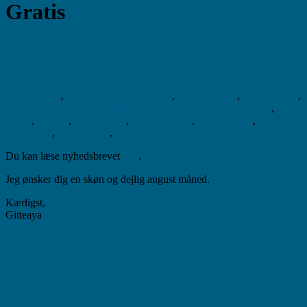
Gratis
Nyhedsbrev (arrangement/kanalisering)
udsendt 31.07.2026.
gitte
Healing
,
kanaliseringsnyhedsbrev
,
MariaHealing
,
MariaSkolen
,
Meditation - vi mødes i hjertet
31. juli 2026
Den Gyldne Zone
,
Gratis
,
healing
,
kanalisering
,
Maria-healing
,
MariaSkolen
,
Meditation
,
Nyhedsbrev
,
Vi mødes i hjertet
0 Comment
Du kan læse nyhedsbrevet
her
.
Jeg ønsker dig en skøn og dejlig august måned.
Kærligst,
Gitteaya
Nyhedsbrev (kanalisering/arrangement)
udsendt 01.07.2026.