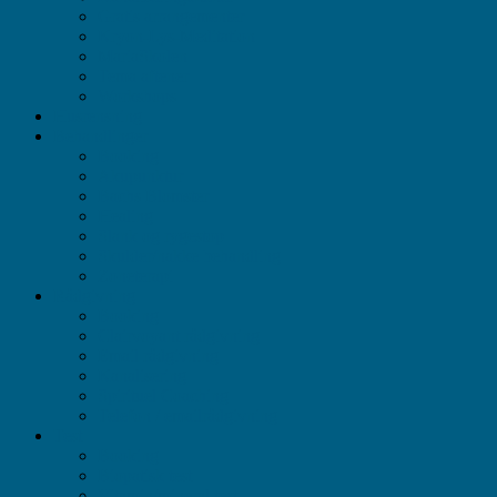
Gratis arrangementer
Kryon-Lys-Meditation
MariaSkolen
Tema aftener
Workshops
Husrensning
Behandlinger
Booking
Akupunktur
Bachs Blomster
Healing
Slank og rygestop
Skulder/nakke behandling
Zoneterapi
Rådgivning
Booking
Clairvoyant rådgivning
Email rådgivning
Kanalisering
Spirituel Coaching
Telefon / emailrådgivning
Test
Booking
Biopatisk test
Vitamin/mineral test