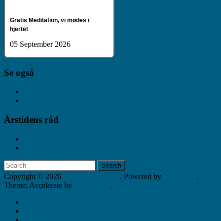
Gratis Meditation, vi mødes i
hjertet
05 September 2026
Se også
MariaSkolen
Behandlernetværket
Årstidens råd
Vinter
Hele året
Copyright © 2026
Den Gyldne Zone
. Powered by
WordPress
.
Theme: Accelerate by
ThemeGrill
.
Billeder
Behandlernetværket
I er velkomne