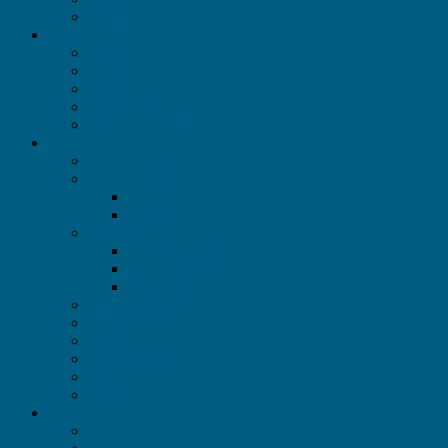
Minitest
Priser
Tilbud
Priser
Rabatter
Klippekort
Husrensning – priser
Andet
GDPR og data
Årstidens råd
Vinter
Hele året
Bogreolen
En smuk kæde…
Et vindue til Universet
Maria-bog …..
Klientudtalelser
Sensitiv ?
Husråd
Spiritualitet mv
Maria-bog …..
Billeder
Nyheder
Sidste nyt