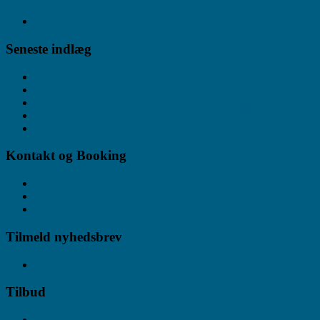
02.01.2026
Nyhedsbrev udsendt (arrangment/kanalisering) 05.03.2026
→
Seneste indlæg
Nyhedsbrev (arrangement/kanalisering) udsendt 31.07.2026.
Nyhedsbrev (kanalisering/arrangement) udsendt 01.07.2026.
Nyhedsbrev (arrangement/kanalisering) udsendt 05.06.2026
Nyhedsbrev arrangement/kanalisering sendt 30.04.2026
Nyhedsbrev arrangement/kanalisering sendt 03.04.02026
Kontakt og Booking
Kontakt
Booking
Arrangement-kalender
Tilmeld nyhedsbrev
Tilmeld dig nyhedsbrev
Tilbud
Tilbud