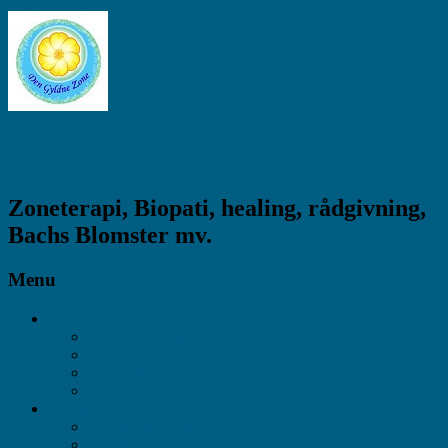
Den Gyldne Zone
Zoneterapi, Biopati, healing, rådgivning,
Bachs Blomster mv.
Menu
Kontakt
Kontakt/åbningstider
Profil
Behandlernetværket
I er velkomne
Arrangementer
Arrangement-kalender
Kanaliseringaftener