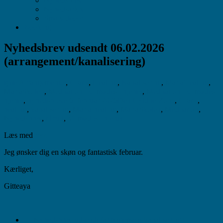
Nyhedsbrev
Nyhedsarkiv
Små videoer
Booking
Nyhedsbrev udsendt 06.02.2026
(arrangement/kanalisering)
gitte
Arrangementer
,
Gratis
,
Healing
,
Kanalisering
,
MariaHealing
,
MariaSkolen
,
Meditation - vi mødes i hjertet
,
Meditation - vi mødes i
hjertet
,
nyhedsbreve
6. februar 2026
Den Gyldne Zone
,
Gratis
,
healing
,
kanalisering
,
Maria-healing
,
MariaSkolen
,
Meditation
,
Nyhedsbrev
,
tilbud
,
Vi mødes i hjertet
Læs med
her.
Jeg ønsker dig en skøn og fantastisk februar.
Kærliget,
Gitteaya
←
Nyhedsbrev udsendt (arrangement/kanalisering)