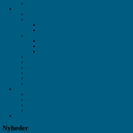
Husrensning – priser
Andet
GDPR og data
Årstidens råd
Vinter
Hele året
Bogreolen
En smuk kæde…
Et vindue til Universet
Maria-bog …..
Klientudtalelser
Sensitiv ?
Husråd
Spiritualitet mv
Maria-bog …..
Billeder
Nyheder
Sidste nyt
Nyhedsbrev
Nyhedsarkiv
Små videoer
Booking
Nyheder