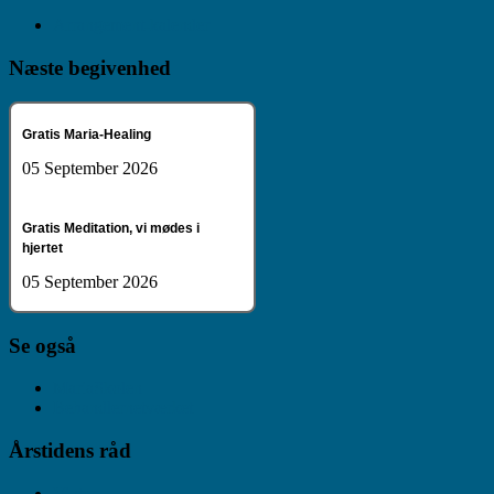
Arrangement-kalender
Næste begivenhed
Gratis Maria-Healing
05 September 2026
Gratis Meditation, vi mødes i
hjertet
05 September 2026
Se også
MariaSkolen
Behandlernetværket
Årstidens råd
Vinter