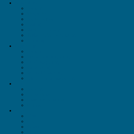
Behandlinger
Booking
Akupunktur
Bachs Blomster
Healing
Slank og rygestop
Skulder/nakke behandling
Zoneterapi
Rådgivning
Booking
Clairvoyant rådgivning
Email rådgivning
Kanalisering
Spirituel Coaching
Telefon / emailrådgivning
Test
Booking
Biopatisk test
Vitamin/mineral test
Minitest
Priser
Tilbud
Priser
Rabatter
Klippekort