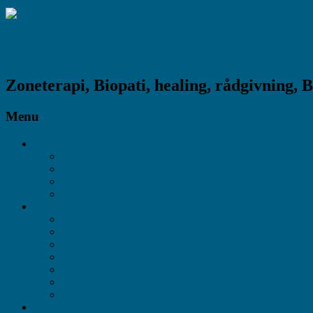
Den Gyldne Zone
Zoneterapi, Biopati, healing, rådgivning, 
Menu
Kontakt
Kontakt/åbningstider
Profil
Behandlernetværket
I er velkomne
Arrangementer
Arrangement-kalender
Kanaliseringaftener
Gratis arrangementer
Kryon-Lys-Meditation
MariaSkolen
Tema aftener
Workshops
Husrensning