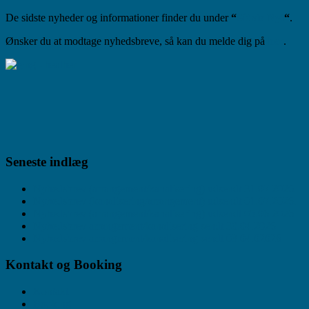
De sidste nyheder og informationer finder du under
“
Sidste Nyt
“
.
Ønsker du at modtage nyhedsbreve, så kan du melde dig på
her
.
Seneste indlæg
Nyhedsbrev (arrangement/kanalisering) udsendt 31.07.2026.
Nyhedsbrev (kanalisering/arrangement) udsendt 01.07.2026.
Nyhedsbrev (arrangement/kanalisering) udsendt 05.06.2026
Nyhedsbrev arrangement/kanalisering sendt 30.04.2026
Nyhedsbrev arrangement/kanalisering sendt 03.04.02026
Kontakt og Booking
Kontakt
Booking